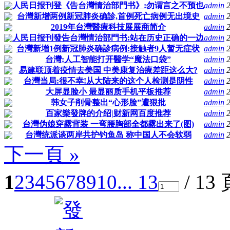
人民日报刊登《告台灣情治部門书》:勿谓言之不预也
admin
台灣新增两例新冠肺炎确診,首例死亡病例无出境史
admin
2019年台灣醫療科技展展商简介
admin
人民日报刊發告台灣情治部門书:站在历史正确的一边
admin
台灣新增1例新冠肺炎确診病例:接触者9人暂无症状
admin
台灣:人工智能打开醫学“魔法口袋”
admin
易建联顶着疫情去美国 中美康复治療差距这么大?
admin
台灣当局:很不幸!从大陆来的这个人检测是阴性
admin
大屏显脸小 最显丽质手机平板推荐
admin
韩女子削骨整出“心形脸”遭狠批
admin
百家樂發牌的介绍|财新网百度推荐
admin
台灣伪娘穿露背装 一弯腰胸部全都露出来了(图)
admin
台灣统派谈两岸共护钓鱼岛 称中国人不会软弱
admin
下一頁 »
1
2
3
4
5
6
7
8
9
10
... 13
/ 13