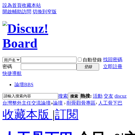
設為首頁
收藏本站
開啟輔助訪問
切換到窄版
找回密碼
自動登錄
密碼
立即註冊
登錄
快捷導航
論壇
BBS
搜索
熱搜:
活動
交友
discuz
搜索
台灣整外主任交流論壇
»
論壇
›
削骨顴骨專區
›
人工骨下巴
收藏本版
|
訂閱