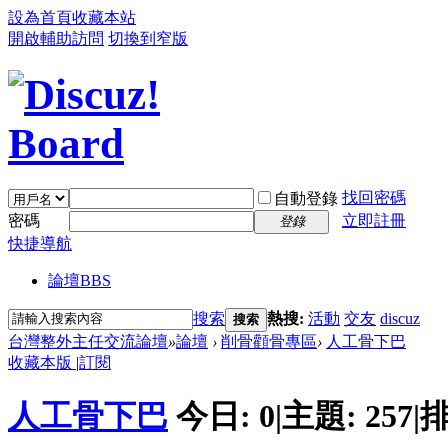
設為首頁
收藏本站
開啟輔助訪問
切換到窄版
找回密碼
自動登錄
密碼
立即註冊
登錄
快捷導航
論壇
BBS
搜索
熱搜:
活動
交友
discuz
搜索
台灣整外主任交流論壇
»
論壇
›
削骨顴骨專區
›
人工骨下巴
收藏本版
|
訂閱
人工骨下巴
今日:
0
|
主題:
257
|
排