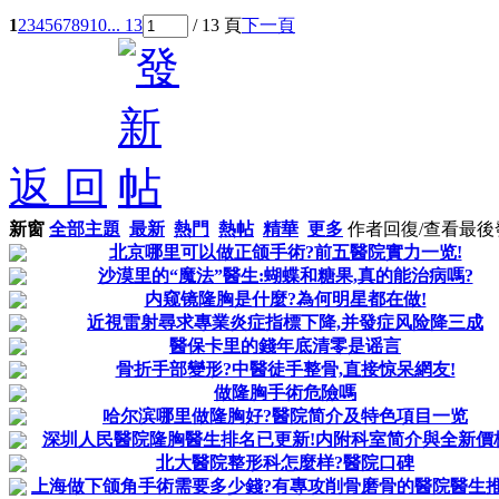
1
2
3
4
5
6
7
8
9
10
... 13
/ 13 頁
下一頁
返 回
新窗
全部主題
最新
熱門
熱帖
精華
更多
作者
回復/查看
最後
北京哪里可以做正颌手術?前五醫院實力一览!
沙漠里的“魔法”醫生:蝴蝶和糖果,真的能治病嗎?
内窥镜隆胸是什麼?為何明星都在做!
近視雷射尋求專業炎症指標下降,并發症风险降三成
醫保卡里的錢年底清零是谣言
骨折手部變形?中醫徒手整骨,直接惊呆網友!
做隆胸手術危險嗎
哈尔滨哪里做隆胸好?醫院简介及特色項目一览
深圳人民醫院隆胸醫生排名已更新!内附科室简介與全新價
北大醫院整形科怎麼样?醫院口碑
上海做下颌角手術需要多少錢?有專攻削骨磨骨的醫院醫生