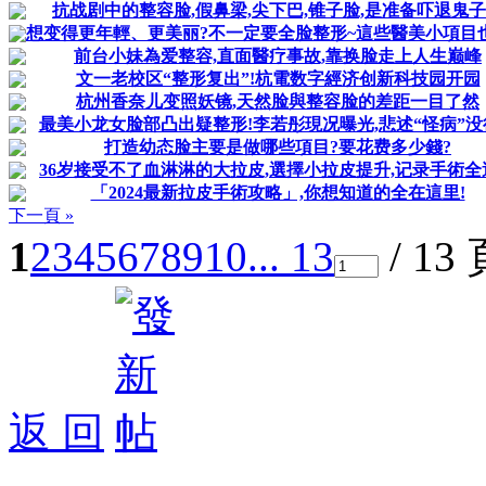
抗战剧中的整容脸,假鼻梁,尖下巴,锥子脸,是准备吓退鬼
想变得更年輕、更美丽?不一定要全脸整形~這些醫美小項目
前台小妹為爱整容,直面醫疗事故,靠换脸走上人生巅峰
文一老校区“整形复出”!杭電数字經济创新科技园开园
杭州香奈儿变照妖镜,天然脸與整容脸的差距一目了然
最美小龙女脸部凸出疑整形!李若彤現况曝光,悲述“怪病”没
打造幼态脸主要是做哪些項目?要花费多少錢?
36岁接受不了血淋淋的大拉皮,選擇小拉皮提升,记录手術全
「2024最新拉皮手術攻略」,你想知道的全在這里!
下一頁 »
1
2
3
4
5
6
7
8
9
10
... 13
/ 13
返 回