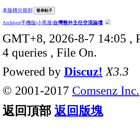
本版積分規則
發表帖子
Archiver
|
手機版
|
小黑屋
|
台灣整外主任交流論壇
GMT+8, 2026-8-7 14:05
, 
4 queries , File On.
Powered by
Discuz!
X3.3
© 2001-2017
Comsenz Inc.
返回頂部
返回版塊