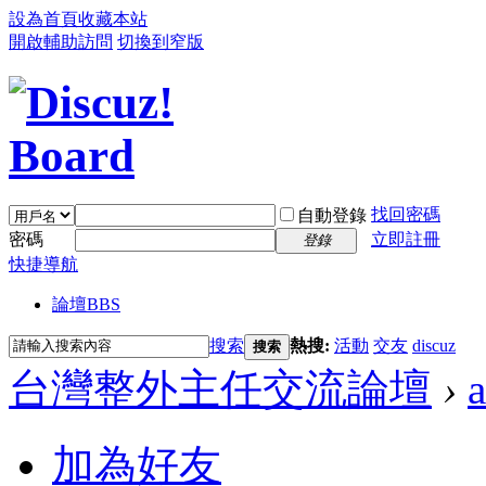
設為首頁
收藏本站
開啟輔助訪問
切換到窄版
找回密碼
自動登錄
密碼
立即註冊
登錄
快捷導航
論壇
BBS
搜索
熱搜:
活動
交友
discuz
搜索
台灣整外主任交流論壇
›
加為好友