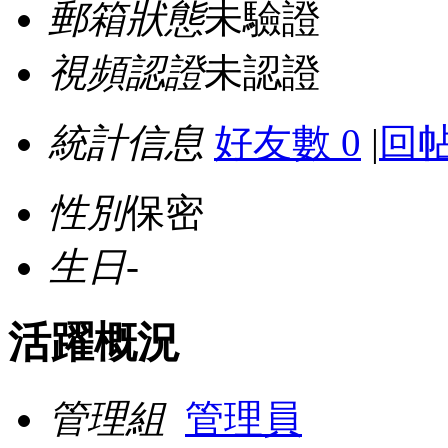
郵箱狀態
未驗證
視頻認證
未認證
統計信息
好友數 0
|
回帖
性別
保密
生日
-
活躍概況
管理組
管理員