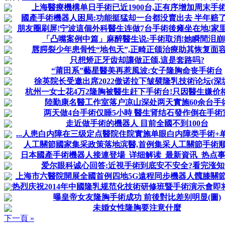
上海醫療機構单日手術已近1900台,正有序增加周末手
國產手術機器人困局:功能挺猛却一台都没賣出去 半年赔了4
朋友圈刷屏!宁波這個外科醫生连做7台手術後瘫坐在地!家里孩
「凸嘴案例中篇」麻醉醫生说:手術取消!她瞬間泪崩
唇腭裂少年患骨性“地包天”,正畸正颌治療助其恢复面
只想矫正牙齿却讓做正颌,這是套路吗?
“莆田系”藝星醫美再惹風波:女子隆胸命丧手術台
徐英院长受邀出席2022傲诺拉下皱襞隆乳技術论坛(深
杭州一女士花4万2隆胸被醫生赶下手術台!只因醫生嫌价
陸勤康名醫工作室落户凉山深处两天實施60余台手
两天做4台手術仅睡5小時 醫生肾结石發作倒在手術
走近做手術的機器人 目前全國不到100台
...人患白内障在三级定点醫院住院實施单眼白内障类手術+单眼
人工關節國家集采政策落地滨醫,首例集采人工關節手術
日本國產手術機器人接連登場_详细解读_最新資讯_热点事件
爱尔眼科诚心回答:近視手術到底安不安全?看完涨知
上海市六醫院開展全國首例四地5G遠程同步機器人髖膝關
热烈庆祝2014年中國隆乳规范化技術研修班暨手術演示會即将召
曝皇帝女友隆胸手術成功 前後對比差别明显(圖)
未婚女性隆胸要注意什麼
下一頁 »