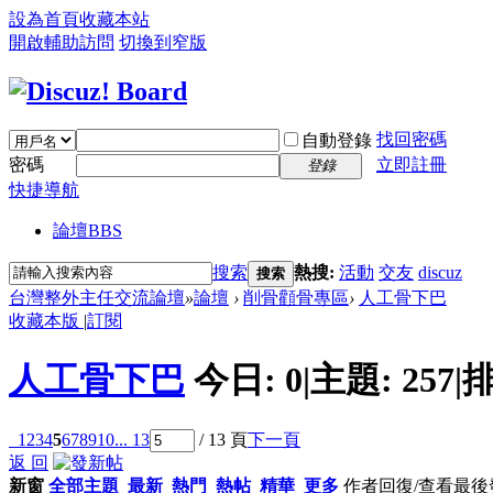
設為首頁
收藏本站
開啟輔助訪問
切換到窄版
找回密碼
自動登錄
密碼
立即註冊
登錄
快捷導航
論壇
BBS
搜索
熱搜:
活動
交友
discuz
搜索
台灣整外主任交流論壇
»
論壇
›
削骨顴骨專區
›
人工骨下巴
收藏本版
|
訂閱
人工骨下巴
今日:
0
|
主題:
257
|
排
1
2
3
4
5
6
7
8
9
10
... 13
/ 13 頁
下一頁
返 回
新窗
全部主題
最新
熱門
熱帖
精華
更多
作者
回復/查看
最後