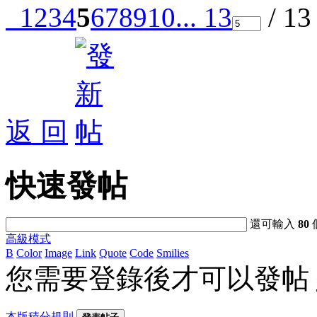
1
2
3
4
5
6
7
8
9
10
... 13
/ 1
返 回
快速發帖
還可輸入
80
高級模式
B
Color
Image
Link
Quote
Code
Smilies
您需要登錄後才可以發帖
本版積分規則