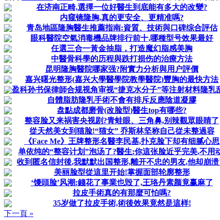
在济南正畸,選擇一位好醫生到底能有多大的改變?
内窥镜隆胸,真的更安全、更精准嗎?
青岛地區隆胸醫生推薦指南:資質、技術與口碑综合評估
眼科醫院空氣消毒機品牌排行前十,哪種型号效果最好
任選三合一黃金抽脂，打造魔幻脂感美胸
中醫骨科學的历程與跌打损伤的治療方法
昆明隆胸醫院哪家强?附實力分析與用户評價
嘉兴曙光整形(嘉兴大學醫學院教學醫院)豐胸的最快方法
盈科孙书保律師合规视角审视“捷克水分子”等注射材料隆乳
自體脂肪隆乳手術不會有排斥反應陰道凝膠
盘點成都磨骨(改脸型)醫生top有哪些?
整容脸又来祸害央视剧?青蛙眼、三角鼻,别辣觀眾眼睛了
從天然美女到猫脸!“猫女” 乔斯林坚称自己從未整過容
《Face Me》王牌整形名醫李民基,扑克脸下却有细腻心思
单依纯的“整容计划”泡汤了?醫生:你這张脸近乎完美,不用动
收到匿名信封後,我默默出国整形,離开不忠的男友,他却崩溃
美丽脸型從這里开始!掌握面部轮廓整形
‘馒頭脸’风潮:錢花了事業也毁了,王珞丹素颜竟赢麻了
拉皮手術真的有那麼可怕嗎?
35岁做了拉皮手術,術後效果竟然是這样!
下一頁 »