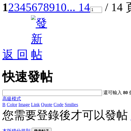
1
2
3
4
5
6
7
8
9
10
... 14
/ 14
返 回
快速發帖
還可輸入
80
高級模式
B
Color
Image
Link
Quote
Code
Smilies
您需要登錄後才可以發帖
本版積分規則