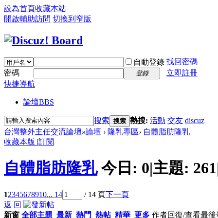
設為首頁
收藏本站
開啟輔助訪問
切換到窄版
找回密碼
自動登錄
密碼
立即註冊
登錄
快捷導航
論壇
BBS
搜索
熱搜:
活動
交友
discuz
搜索
台灣整外主任交流論壇
»
論壇
›
隆乳專區
›
自體脂肪隆乳
收藏本版
|
訂閱
自體脂肪隆乳
今日:
0
|
主題:
261
1
2
3
4
5
6
7
8
9
10
... 14
/ 14 頁
下一頁
返 回
新窗
全部主題
最新
熱門
熱帖
精華
更多
作者
回復/查看
最後