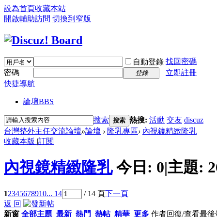
設為首頁
收藏本站
開啟輔助訪問
切換到窄版
找回密碼
自動登錄
密碼
立即註冊
登錄
快捷導航
論壇
BBS
搜索
熱搜:
活動
交友
discuz
搜索
台灣整外主任交流論壇
»
論壇
›
隆乳專區
›
內視鏡精緻隆乳
收藏本版
|
訂閱
內視鏡精緻隆乳
今日:
0
|
主題:
2
1
2
3
4
5
6
7
8
9
10
... 14
/ 14 頁
下一頁
返 回
新窗
全部主題
最新
熱門
熱帖
精華
更多
作者
回復/查看
最後