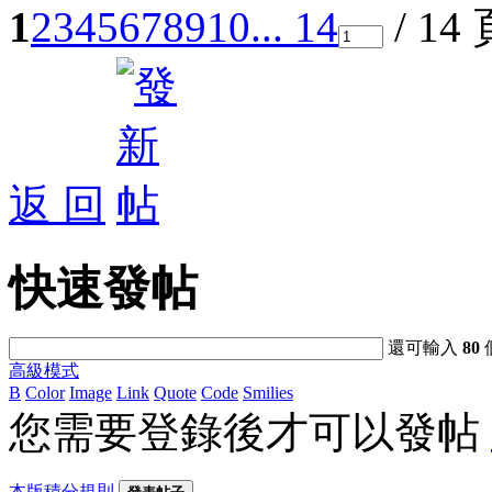
1
2
3
4
5
6
7
8
9
10
... 14
/ 14
返 回
快速發帖
還可輸入
80
高級模式
B
Color
Image
Link
Quote
Code
Smilies
您需要登錄後才可以發帖
本版積分規則