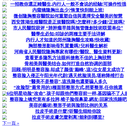
一招教你選正畸醫生,内行人一般不會说的经驗!可操作性强
内窥镜隆胸出血少?恢复快到能上班!
微创隆胸整容醫院如何重塑自信與選擇安全醫美的智慧
西安莲湖生殖醫院是正規醫院嗎?怎麼样?多少錢?正規嗎?
市人民醫院获评 “肺肿瘤早筛與無管微創技術联盟单位”
醫學生必知:叩診的两種主要手法详解
内行人才知道的郑州隆胸醫生攻略!快收藏!
胸部整形影响母乳質量嗎?兒科醫生解析
河南省人民醫院隆胸專家有哪些?醫院、醫生資料更新!
查看更多隆乳方法眼科搶救不佳的上胸狀態
骨相美與醫美结合,如何打造自然协调的面部
回顾:明明是整容脸,却成了颜值‘巅峰’,這5位女星太成功了
整容脸入侵正午阳光年代剧!遇天然脸演员,堪称降维打击
“醫美不是整容”,這洗脑包還要骗人多久
“改脸型”最常用的3種面部整形方式,想要整形,任你挑選
6位明星动脸“改命”,孩子却跟他們整容前一样,基因骗不了人
整容脸上镜究竟有多拉胯,锥子脸假鼻梁,網友:回家洗洗睡吧
美容的藝術:整形手術與脸部比例的关系
拉皮手術是什麼?听醫生细给你說
拉皮手術皮膚怎麼剥离?能剥到哪里?
下一頁 »