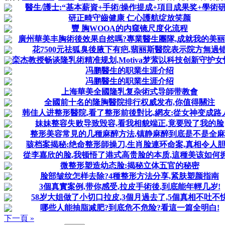
醫生/護士:“基本薪資+手術/操作提成+項目成果奖+學術
研正畸守齒健康 仁心護航绽放笑颜
豐 胸WOOA的内窥镜尺度化流程
廣州華美丰胸術後效果自然嗎?專業醫生團隊,成就我的美
花7500元祛狐臭後腋下有疤,翡丽斯醫院表示院方無過
栾杰教授畅谈隆乳術精准规划,Motiva梦萦以科技创新守护
冯鹏醫生的职業生涯介绍
冯鹏醫生的职業生涯介绍
上海華美全國隆乳复杂術式导師带教會
全國前十名的隆胸醫院排行权威发布,你值得關注
韩佳人进整形醫院,看了整形前後對比,網友:從女神变成路
妹妹整容失败导致毁容,看我相貌端正,竟要毁了我的脸
整形美容常見的几種麻醉方法,镇静麻醉到底是不是全麻
骇档案揭秘:绝命整形師操刀,生肖脸連环命案,真相令人
從李嘉欣的脸,我顿悟了港式高贵脸的本质,這種美该如何
微整形塑造幼态脸:揭秘立体五官的秘密
脸部皱纹怎样去除?4種整形方法分享,紧肤塑颜指南
3個真實案例,带你感受,拉皮手術後,到底能年輕几岁!
58岁大姐做了小切口拉皮,3個月過去了,5個真相不吐不
哪些人能抽脂减肥?到底危不危险?看這一篇全明白!
下一頁 »