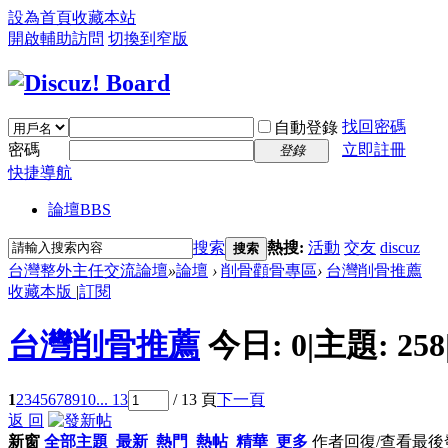
設為首頁
收藏本站
開啟輔助訪問
切換到窄版
找回密碼
自動登錄
密碼
立即註冊
登錄
快捷導航
論壇
BBS
搜索
熱搜:
活動
交友
discuz
搜索
台灣整外主任交流論壇
»
論壇
›
削骨顴骨專區
›
台灣削骨推薦
收藏本版
|
訂閱
台灣削骨推薦
今日:
0
|
主題:
258
1
2
3
4
5
6
7
8
9
10
... 13
/ 13 頁
下一頁
返 回
新窗
全部主題
最新
熱門
熱帖
精華
更多
作者
回復/查看
最後