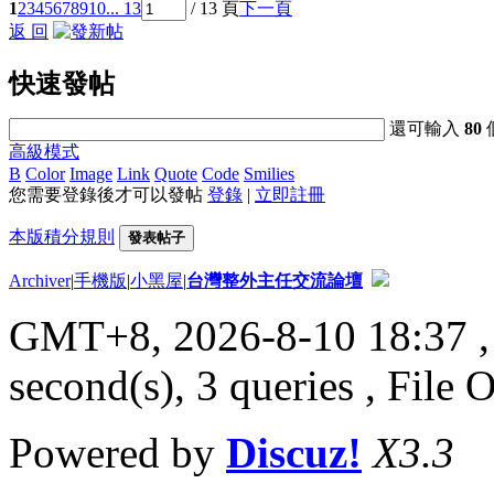
1
2
3
4
5
6
7
8
9
10
... 13
/ 13 頁
下一頁
返 回
快速發帖
還可輸入
80
高級模式
B
Color
Image
Link
Quote
Code
Smilies
您需要登錄後才可以發帖
登錄
|
立即註冊
本版積分規則
發表帖子
Archiver
|
手機版
|
小黑屋
|
台灣整外主任交流論壇
GMT+8, 2026-8-10 18:37
,
second(s), 3 queries , File 
Powered by
Discuz!
X3.3