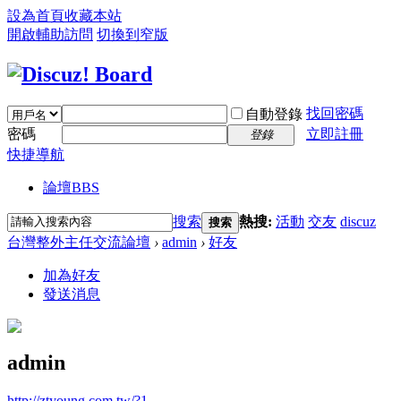
設為首頁
收藏本站
開啟輔助訪問
切換到窄版
找回密碼
自動登錄
密碼
立即註冊
登錄
快捷導航
論壇
BBS
搜索
熱搜:
活動
交友
discuz
搜索
台灣整外主任交流論壇
›
admin
›
好友
加為好友
發送消息
admin
http://ztyoung.com.tw/?1