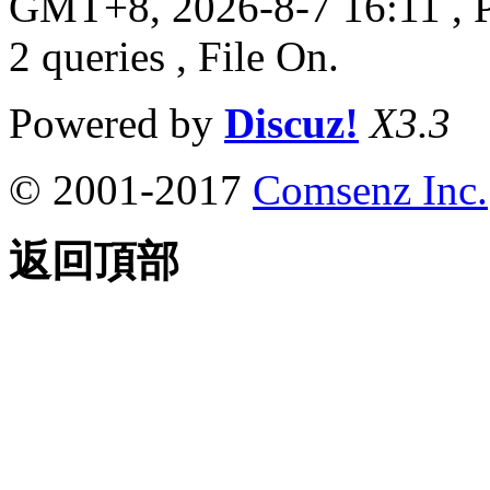
GMT+8, 2026-8-7 16:11
, 
2 queries , File On.
Powered by
Discuz!
X3.3
© 2001-2017
Comsenz Inc.
返回頂部