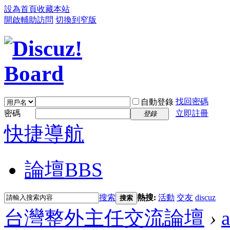
設為首頁
收藏本站
開啟輔助訪問
切換到窄版
找回密碼
自動登錄
密碼
立即註冊
登錄
快捷導航
論壇
BBS
搜索
熱搜:
活動
交友
discuz
搜索
台灣整外主任交流論壇
›