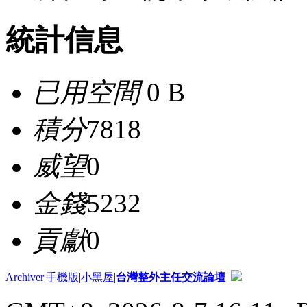
統計信息
已用空間
0 B
積分
7818
威望
0
金錢
5232
貢獻
0
Archiver
|
手機版
|
小黑屋
|
台灣整外主任交流論壇