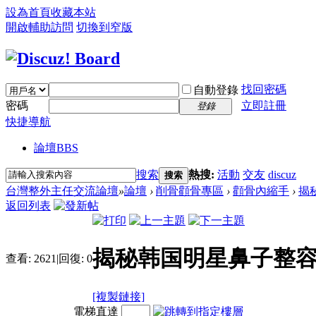
設為首頁
收藏本站
開啟輔助訪問
切換到窄版
找回密碼
自動登錄
密碼
立即註冊
登錄
快捷導航
論壇
BBS
搜索
熱搜:
活動
交友
discuz
搜索
台灣整外主任交流論壇
»
論壇
›
削骨顴骨專區
›
顴骨內縮手
›
揭
返回列表
揭秘韩国明星鼻子整容
查看:
2621
|
回復:
0
[複製鏈接]
電梯直達