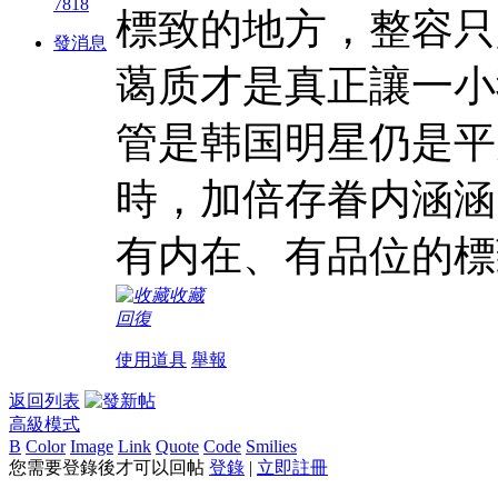
7818
標致的地方，整容只
發消息
蔼质才是真正讓一小
管是韩国明星仍是平
時，加倍存眷内涵涵
有内在、有品位的標
收藏
回復
使用道具
舉報
返回列表
高級模式
B
Color
Image
Link
Quote
Code
Smilies
您需要登錄後才可以回帖
登錄
|
立即註冊