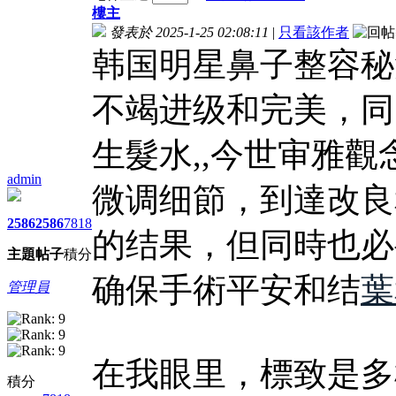
樓主
發表於 2025-1-25 02:08:11
|
只看該作者
韩国明星鼻子整容秘
不竭进级和完美，同
生髮水,,今世审雅
admin
微调细節，到達改良
2586
2586
7818
的结果，但同時也必
主題
帖子
積分
确保手術平安和结
葉
管理員
在我眼里，標致是多
積分