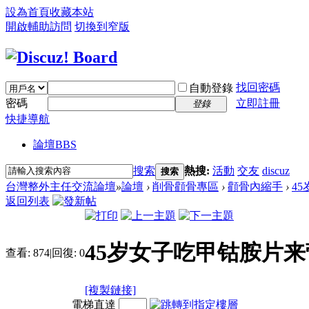
設為首頁
收藏本站
開啟輔助訪問
切換到窄版
找回密碼
自動登錄
密碼
立即註冊
登錄
快捷導航
論壇
BBS
搜索
熱搜:
活動
交友
discuz
搜索
台灣整外主任交流論壇
»
論壇
›
削骨顴骨專區
›
顴骨內縮手
›
4
返回列表
45岁女子吃甲钴胺片来
查看:
874
|
回復:
0
[複製鏈接]
電梯直達