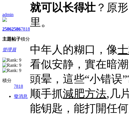
就可以长得壮
？原形
admin
里。
2586
2586
7818
主題
帖子
積分
中年人的糊口，像
士
管理員
看似安静，實在暗潮
頭晕，這些“小错误
積分
7818
顺手抓
減肥方法
,几
發消息
能钥匙，能打開任何