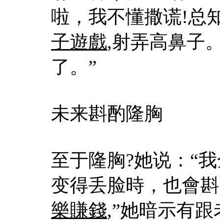
啦，我不懂撒谎!总
子遊戲
,射弄高鼻子
了。”
未来斟酌隆胸
至于隆胸?她说：“
变得丢脸時，也會斟
樂賺錢
,”她暗示有