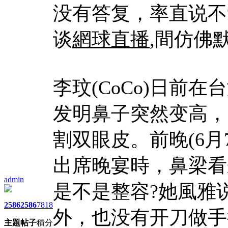
没有答复，率直说不
谈
網球直播
,間仿佛
李玟(CoCo)日前
发明鼻子突然变高，
割双眼皮。前晚(6月7
出席晚宴時，鼻梁看
admin
是不是整容?她風雅
2586
2586
7818
外，也没有开刀做手
主題
帖子
積分