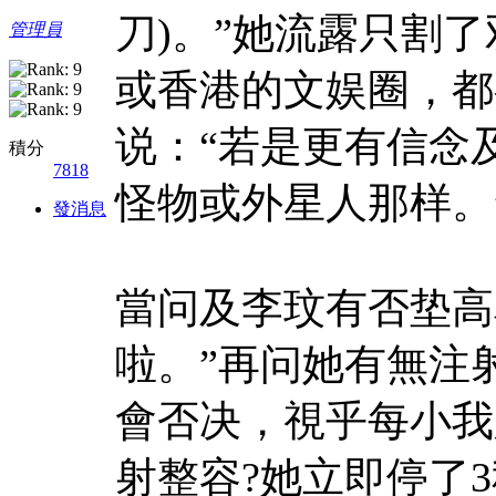
刀)。”她流露只割
管理員
或香港的文娱圈，都
说：“若是更有信念
積分
7818
怪物或外星人那样。
發消息
當问及李玟有否垫高
啦。”再问她有無注射
會否决，視乎每小我
射整容?她立即停了