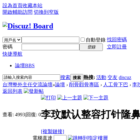
設為首頁
收藏本站
開啟輔助訪問
切換到窄版
找回密碼
自動登錄
密碼
立即註冊
登錄
快捷導航
論壇
BBS
搜索
熱搜:
活動
交友
discuz
搜索
台灣整外主任交流論壇
»
論壇
›
削骨顴骨專區
›
人工骨下巴
›
李
返回列表
李玟默认整容打针隆
查看:
4993
|
回復:
0
[複製鏈接]
電梯直達