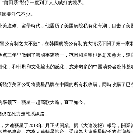
後，“莆田系”醫疗一度到了人人喊打的境界。
基因要洋气不少。
赴美進修。留學時代，他履历了美國病院私有化海潮，目击了美
仁出“冒公有制之大不韪”，在韩國病院公有制的大情况下開了第一
地点三年里做到了韩國事迹第一，范围和名望也是愈来愈大，連
的變化，和韩剧和文化输出的感化，愈来愈多的中國消费者赴韩整容
纳斯醫疗美容公司将藝星品牌在中國的所有权收購，同時收購了
的率领下，藝星一起高歌大進，直至如今。
國仍在死力走韩系線路。
，大連藝星于2013年1月正式開業。据《大連晚報》報导，開
名整形專家，亦為大連藝星站台。受聘為大連藝星院长的洪润基