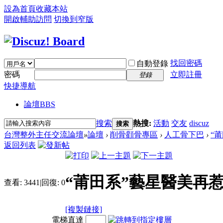
設為首頁
收藏本站
開啟輔助訪問
切換到窄版
找回密碼
自動登錄
密碼
立即註冊
登錄
快捷導航
論壇
BBS
搜索
熱搜:
活動
交友
discuz
搜索
台灣整外主任交流論壇
»
論壇
›
削骨顴骨專區
›
人工骨下巴
›
“
返回列表
“莆田系”藝星醫美再
查看:
3441
|
回復:
0
[複製鏈接]
電梯直達