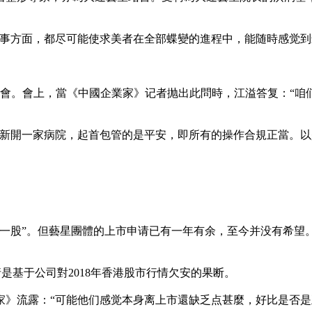
辦事方面，都尽可能使求美者在全部蝶變的進程中，能随時感觉到
沟通會。會上，當《中國企業家》记者抛出此問時，江溢答复：“
每新開一家病院，起首包管的是平安，即所有的操作合規正當。
第一股”。但藝星團體的上市申请已有一年有余，至今并没有希望
是基于公司對2018年香港股市行情欠安的果断。
家》流露：“可能他们感觉本身离上市還缺乏点甚麼，好比是否