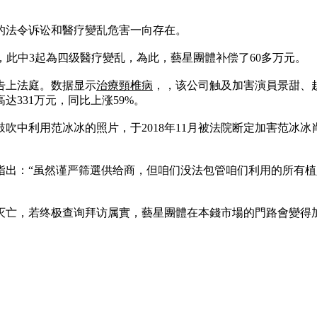
的法令诉讼和醫疗變乱危害一向存在。
變乱，此中3起為四级醫疗變乱，為此，藝星團體补偿了60多万元。
告上法庭。数据显示
治療頸椎病
，，该公司触及加害演員景甜、赵
达331万元，同比上涨59%。
吹中利用范冰冰的照片，于2018年11月被法院断定加害范冰
指出：“虽然谨严筛選供给商，但咱们没法包管咱们利用的所有
灭亡，若终极查询拜访属實，藝星團體在本錢市場的門路會變得