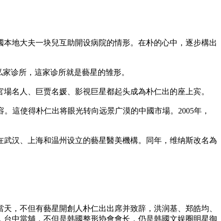
國本地大夫一块兒互助開设病院的情形。在朴的心中，逐步構出
家私家诊所，這家诊所就是藝星的雏形。
官場名人、巨贾名媛、影視巨星都起头成為朴仁出的座上宾。
。這使得朴仁出将眼光转向远景广漠的中國市場。2005年，
已在武汉、上海和温州设立的藝星醫美機構。同年，维纳斯改名為
業當天，不但有藝星開創人朴仁出出席并致辞，洪润基、郑皓均、
，
台中當舖
，不但是韩國整形协會會长，仍是韩國文娱圈明星御