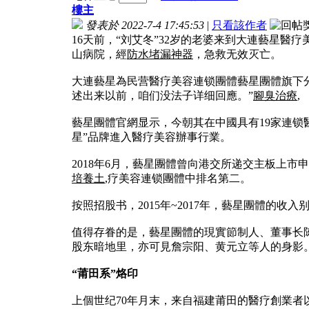
樓主
發表於 2022-7-4 17:45:53
|
只看該作者
16天前，“刘艾冬”32岁的老婆来到大連藝星醫
山病院，經
防水堵漏神器
，急救无效灭亡。
大連藝星為民营醫疗美容連锁團體藝星團體旗下
述出来以前，咱们没法子详细回應。”
腳臭治療
,
藝星團體官網显示，今朝其在中國具有19家連锁醫
星”品牌進入醫疗美容辦事行業。
2018年6月，藝星團體曾向港交所递交主板上
培養土
,疗美容連锁團體中排名第二。
按照招股书，2015年~2017年，藝星團體的收入别离為
值得存眷的是，藝星團體的現實節制人、董事长
股东暗地里，亦可見詹宗阳、黄元立等人的身影。
“莆田系”烙印
上個世纪70年月末，来自福建莆田的醫疗創業者以