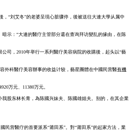
時後，“刘艾冬”的老婆呈現心脏骤停，後被送往大連大學从属中
》暗示：“大連的醫疗主管部分還在查询拜访變乱的缘由，在陈
限公司，2010年举行一系列醫疗美容病院的收購後，起头以“藝
及美容外科醫疗美容辦事的收益计较，藝星團體在中國民营醫
有機
920万元、11380万元。
小我股东林长青，為陈國兴妹夫、陈國雄姐夫。别的，在其企業
中國民营醫疗的首要派系“莆田系”。對“莆田系”的起家方法，業