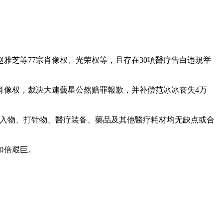
雅芝等77宗肖像权、光荣权等，且存在30項醫疗告白违規举
冰肖像权，裁决大連藝星公然赔罪報歉，并补偿范冰冰丧失4万
植入物、打针物、醫疗装备、藥品及其他醫疗耗材均无缺点或合
加倍艰巨。