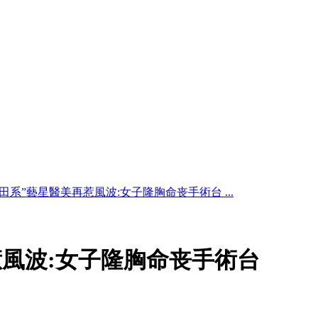
莆田系”藝星醫美再惹風波:女子隆胸命丧手術台 ...
惹風波:女子隆胸命丧手術台