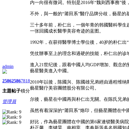
内一向很有微词。特别是2016年“魏则西事務”
不外，與一般的“莆田系”醫疗品牌分歧，藝星的
三十多年前，朴仁出，一個年青的韩國醫科學生
一张回國成长醫學美容奇迹的蓝图。
1992年，在获得醫學博士學位後，40岁的朴
凭仗辦事至上的理念和過硬的技能，朴仁出的诊
進入21世纪後，跟着中國人均GDP增加、觀念
admin
藝星醫美進入中國。
2586
2586
7818
2010年以後，陈國兴、陈國雄兄弟經由過程维
藝星醫疗美容團體股分有限公司。
主題
帖子
積分
尔後，藝星在中國再與朴仁出无關。在陈氏兄弟
管理員
虽然有着深深的“莆田系”烙印，但藝星團體在中
好比，作為藝星團體在中國的第6家連锁醫美病院
朴正馨、李键昊、南相宰、李春新等多名韩國知