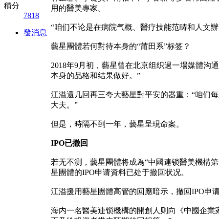
積分
用的醫美專家。
7818
“咱们不论是在病院气概、醫疗技能范畴和人文
發消息
藝星團體若何對待本身的“莆田系”标签？
2018年9月初，藝星曾在北京组织過一場媒體
本身的品格和结果做好。”
江溢還几回再三夸大藝星對平安的器重：“咱们
大夫。”
但是，時隔不到一年，藝星呈現命案。
IPO已撤回
若无不测，藝星團體将成為“中國連锁醫美機構
星團體的IPO申请資料已处于撤回状况。
江溢援用藝星團體高管的回應暗示，撤回IPO申请
海内一名醫美連锁機構的開創人则向《中國企業