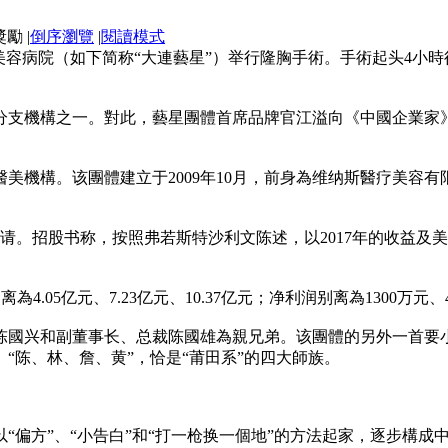
|
倒序瀏覽
|
閱讀模式
疗美容病院（如下简称“大連藝星”）举行隆胸手術。手術起头4小
分支機構之一。對此，藝星團體首席品牌官江溢向《中國企業家
美機構。该團體建立于2009年10月，前身為维纳斯醫疗美容有
市申请。招股书称，按照弗若斯特沙利文陈述，以2017年的收益
4.05亿元、7.23亿元、10.37亿元；净利润别离為1300万元、4
陈國兴和副董事长、总裁陈國雄為親兄弟。该團體的另外一首要
“陈、林、詹、黄”，恰是“莆田系”的四大師族。
“偏方”、“小告白”和“打一枪换一個地”的方法起家，逐步構成