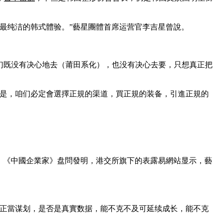
最纯洁的韩式體验。”藝星團體首席运营官李吉星曾說。
咱们既没有决心地去（莆田系化），也没有决心去要，只想真正把
以是，咱们必定會選擇正規的渠道，買正規的装备，引進正規的
。《中國企業家》盘問發明，港交所旗下的表露易網站显示，藝
是正當谋划，是否是真實数据，能不克不及可延续成长，能不克